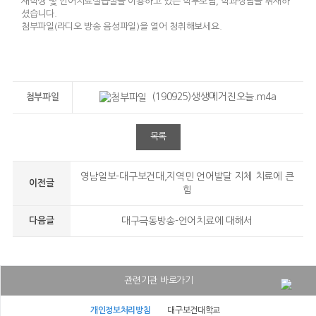
재학생 및 언어치료실습실을 이용하고 있는 학부모님, 학과장님을 취재하
셨습니다.
첨부파일(라디오 방송 음성파일)을 열어 청취해보세요.
(190925)생생메거진오늘.m4a
첨부파일
목록
영남일보-대구보건대,지역민 언어발달 지체 치료에 큰
이전글
힘
다음글
대구극동방송-언어치료에 대해서
관련기관 바로가기
대구보건대학교병원
개인정보처리방침
대구보건대학교
대구보건대학교